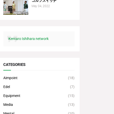
ゴルフスイッチ
May 04, 2022
Kentaro Ishihara network
CATEGORIES
Aimpoint
(18)
Edel
(7)
Equipment
(15)
Media
(13)
Mental
(10)