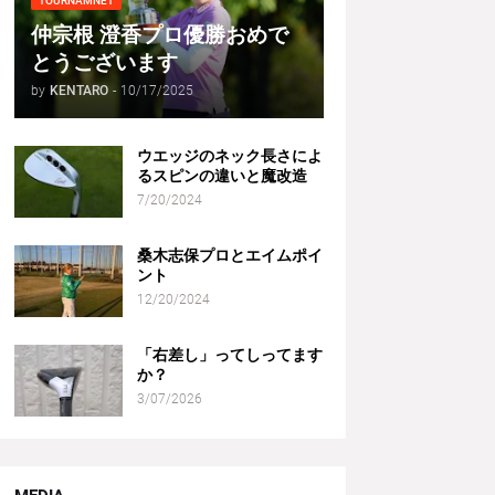
TOURNAMNET
仲宗根 澄香プロ優勝おめで
とうございます
by
KENTARO
-
10/17/2025
ウエッジのネック長さによ
るスピンの違いと魔改造
7/20/2024
桑木志保プロとエイムポイ
ント
12/20/2024
「右差し」ってしってます
か？
3/07/2026