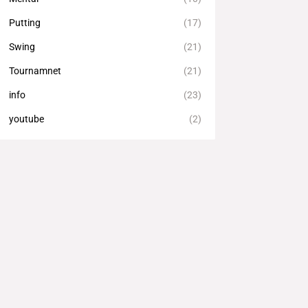
Putting
(17)
Swing
(21)
Tournamnet
(21)
info
(23)
youtube
(2)