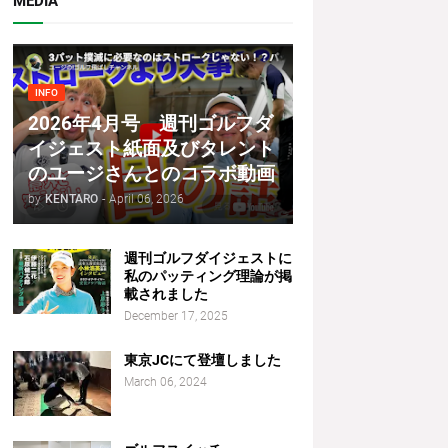
MEDIA
INFO
2026年4月号 週刊ゴルフダ
イジェスト紙面及びタレント
のユージさんとのコラボ動画
by
KENTARO
-
April 06, 2026
週刊ゴルフダイジェストに
私のパッティング理論が掲
載されました
December 17, 2025
東京JCにて登壇しました
March 06, 2024