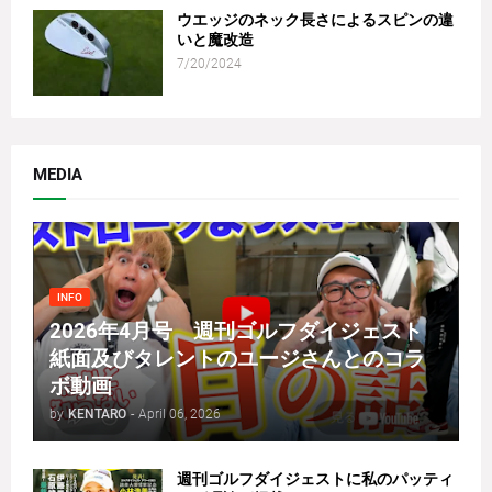
ウエッジのネック長さによるスピンの違
いと魔改造
7/20/2024
MEDIA
INFO
2026年4月号 週刊ゴルフダイジェスト
紙面及びタレントのユージさんとのコラ
ボ動画
by
KENTARO
-
April 06, 2026
週刊ゴルフダイジェストに私のパッティ