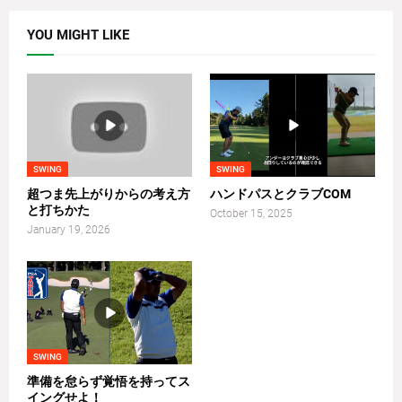
YOU MIGHT LIKE
SWING
SWING
超つま先上がりからの考え方
ハンドパスとクラブCOM
と打ちかた
October 15, 2025
January 19, 2026
SWING
準備を怠らず覚悟を持ってス
イングせよ！