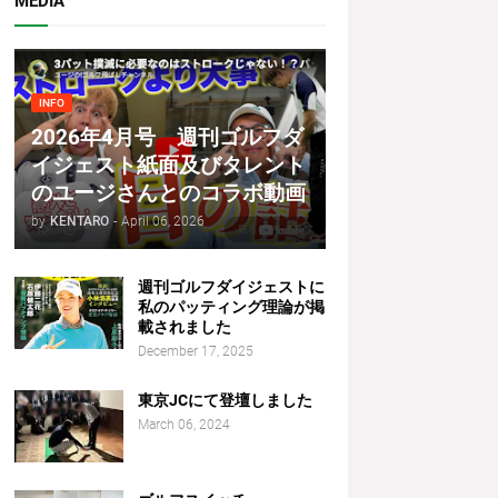
MEDIA
INFO
2026年4月号 週刊ゴルフダ
イジェスト紙面及びタレント
のユージさんとのコラボ動画
by
KENTARO
-
April 06, 2026
週刊ゴルフダイジェストに
私のパッティング理論が掲
載されました
December 17, 2025
東京JCにて登壇しました
March 06, 2024