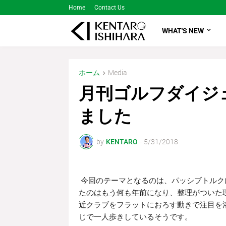
Home
Contact Us
WHAT'S NEW
ホーム
Media
月刊ゴルフダイジ
ました
by
KENTARO
-
5/31/2018
今回のテーマとなるのは、パッシブトルク
たのはもう何も年前になり
、整理がついた
近クラブをフラットにおろす動きで注目を
じで一人歩きしているそうです。