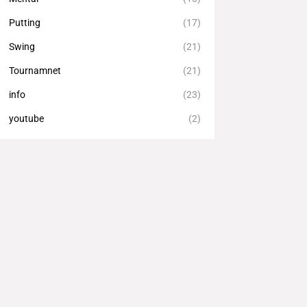
Putting
(17)
Swing
(21)
Tournamnet
(21)
info
(23)
youtube
(2)