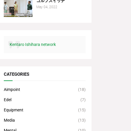
ゴルフスイッチ
May 04, 2022
Kentaro Ishihara network
CATEGORIES
Aimpoint
(18)
Edel
(7)
Equipment
(15)
Media
(13)
Mental
(10)