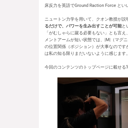
床反力を英語でGround Raction Force 
ニュートン力学を用いて、クオン教授が説
るだけで、パワーを生み出すことが可能
と
「がむしゃらに蹴る必要もない」とも言え
メントアームが短い状態では、|M|（マグ
の位置関係（ポジション）が大事なのです
は私の知る限りまだいないように感じます
今回のコンテンツのトップページに載せる