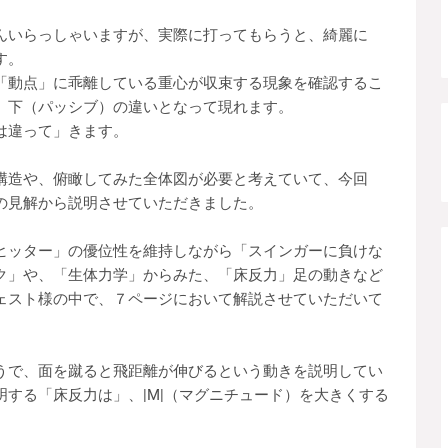
んいらっしゃいますが、実際に打ってもらうと、綺麗に
す。
「動点」に乖離している重心が収束する現象を確認するこ
）下（パッシブ）の違いとなって現れます。
は違って」きます。
構造や、俯瞰してみた全体図が必要と考えていて、今回
の見解から説明させていただきました。
ヒッター」の優位性を維持しながら「スインガーに負けな
ク」や、「生体力学」からみた、「床反力」足の動きなど
ェスト様の中で、７ページにおいて解説させていただいて
うで、面を蹴ると飛距離が伸びるという動きを説明してい
する「床反力は」、|M|（マグニチュード）を大きくする