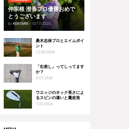
TOURNAMNET
仲宗根 澄香プロ優勝おめで
とうございます
by
KENTARO
-
10/17/2025
桑木志保プロとエイムポイ
ント
12/20/2024
「右差し」ってしってます
か？
3/07/2026
ウエッジのネック長さによ
るスピンの違いと魔改造
7/20/2024