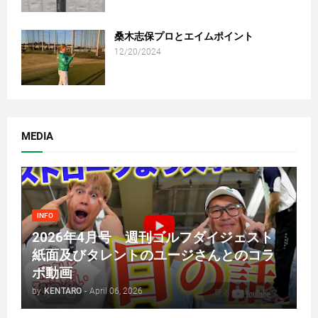
桑木志保プロとエイムポイント
12/20/2024
MEDIA
INFO
2026年4月号 週刊ゴルフダイジェスト
紙面及びタレントのユージさんとのコラ
ボ動画
by
KENTARO
-
April 06, 2026