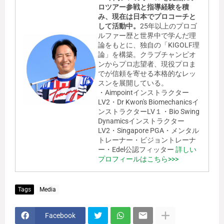
ロツアー参戦と指導経験を積
み、現在は日本でプロコーチと
して活動中。
25年以上のプロゴ
ルファー歴と世界中で学んだ理
論をもとに、独自の「KIGOLF理
論」を構築。クラブチャンピオ
ンからプロ志望者、現役プロま
でが信頼を寄せる本格的なレッ
スンを展開している。
・Aimpointインストラクター
LV2・Dr Kwon's Biomechanicsイ
ンストラクターLV１・Bio Swing
Dynamicsインストラクター
LV2・Singapore PGA・メンタル
トレーナー・ビジョントレーナ
ー・Edel公認フィッター
詳しい
プロフィールはこちら>>>
Tags
Media
Facebook